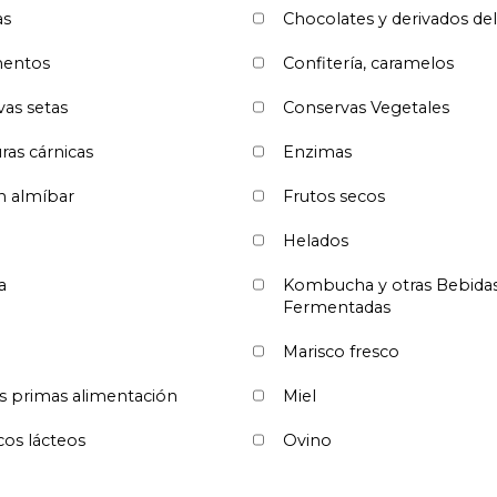
as
Chocolates y derivados de
entos
Confitería, caramelos
as setas
Conservas Vegetales
ras cárnicas
Enzimas
n almíbar
Frutos secos
Helados
a
Kombucha y otras Bebida
Fermentadas
Marisco fresco
s primas alimentación
Miel
os lácteos
Ovino