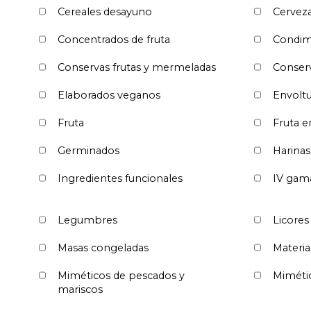
Cereales desayuno
Cervez
Concentrados de fruta
Condim
Conservas frutas y mermeladas
Conserv
Elaborados veganos
Envoltu
Fruta
Fruta e
Germinados
Harinas
Ingredientes funcionales
IV gam
Legumbres
Licores
Masas congeladas
Materia
Miméticos de pescados y
Mimétic
mariscos