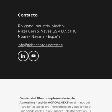
Contacto
Polígono Industrial Mocholi.
Plaza Cein 5, Naves B5 y B7, 31110
Noáin - Navarra - España
info@fabricantes.eatex.es
Dentro del Plan complementario de
Agroalimentación AGROALNEXT
en el marco del
Plan de Recuperación, Transformación y Resiliencia y
Financiada por la Unión Europea - NextGenerationEU